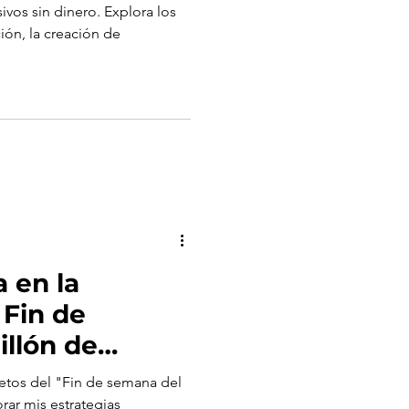
ivos sin dinero. Explora los
ción, la creación de
 en la
 Fin de
llón de
etos del "Fin de semana del
rar mis estrategias