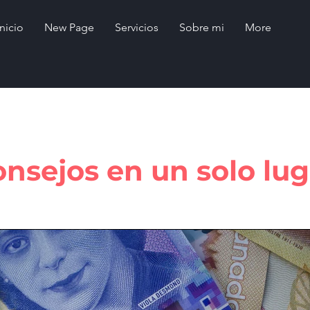
Inicio
New Page
Servicios
Sobre mi
More
onsejos en un solo lug