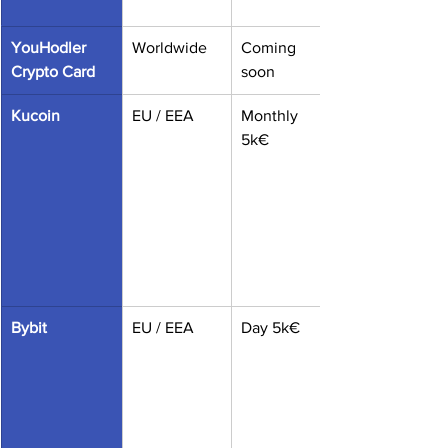
YouHodler 
Worldwide
Coming 
Crypto Card
soon
Kucoin
EU / EEA
Monthly 
5k€
Bybit
EU / EEA
Day 5k€