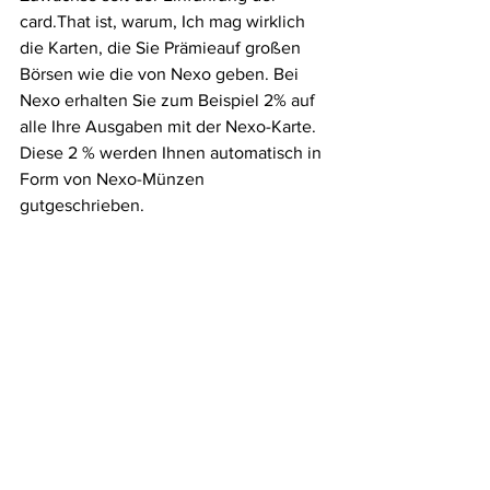
card.That ist, warum, Ich mag wirklich 
die Karten, die Sie Prämieauf großen 
Börsen wie die von Nexo geben. Bei 
Nexo erhalten Sie zum Beispiel 2% auf 
alle Ihre Ausgaben mit der Nexo-Karte. 
Diese 2 % werden Ihnen automatisch in 
Form von Nexo-Münzen 
gutgeschrieben.
Ich liebe aber auch die Karten, die mit 
Börsen verbunden sind, die hohe 
prozentuale Prämie für das Sammeln 
oder Einsetzen von Produkten bieten. 
Das ist der Fall von YouHodler zum 
Beispiel.
Crypto.com
 bietet auch verschiedene 
Karten an, je nachdem wie viel CRO Sie 
besitzen. Mit diesen Karten erhalten Sie 