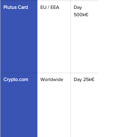
Plutus Card
EU / EEA
Day 
500k€
Crypto.com
Worldwide
Day 25k€