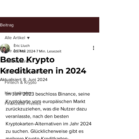
Beitrag
Alle Artikel
Èric Lluch
Alle Artikel
25. Mai 2024
7 Min. Lesezeit
Beste Krypto
KI investieren
Kreditkarten in 2024
Passives Einkommen
Aktualisiert:
8. Juni 2024
Fintech & Krypto
Haushaltsplan
Im Jahr 2023 beschloss Binance, seine 
Kryptokarte vom europäischen Markt 
Finanzielle Freiheit
zurückzuziehen, was die Nutzer dazu 
veranlasste, nach den besten 
Kryptokarten-Alternativen im Jahr 2024 
zu suchen. Glücklicherweise gibt es 
mehrere Krypto-Kreditkarten-