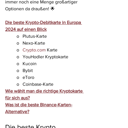
immer noch eine Menge großartiger 
Optionen da draußen! 🌟
Die beste Krypto-Debitkarte in Europa 
2024 auf einen Blick
o   Plutus-Karte
o   Nexo-Karte
o   
Crypto.com
 Karte
o   YouHodler Kryptokarte
o   Kucoin
o   Bybit
o   eToro
o   Coinbase-Karte
Wie wählt man die richtige Kryptokarte 
für sich aus?
Was ist die beste Binance-Karten-
Alternative?
Die beste Krypto 