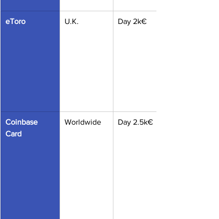
eToro
U.K.
Day 2k€
Coinbase 
Worldwide
Day 2.5k€
Card