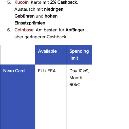
Kucoin
: Karte mit 
2% Cashback
, 
Austausch mit 
niedrigen 
Gebühren
 und 
hohen 
Einsatzprämien
Coinbase
: Am besten für 
Anfänger 
aber geringerer Cashback.
Available
Spending 
limit
Nexo Card
EU / EEA
Day 10k€, 
Month 
60k€