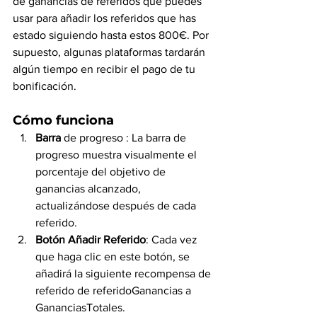
de ganancias de referidos que puedes 
usar para añadir los referidos que has 
estado siguiendo hasta estos 800€. Por 
supuesto, algunas plataformas tardarán 
algún tiempo en recibir el pago de tu 
bonificación.
Cómo funciona
Barra
 de progreso : La barra de 
progreso muestra visualmente el 
porcentaje del objetivo de 
ganancias alcanzado, 
actualizándose después de cada 
referido.
Botón Añadir Referido
: Cada vez 
que haga clic en este botón, se 
añadirá la siguiente recompensa de 
referido de referidoGanancias a 
GananciasTotales.