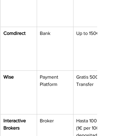
Comdirect
Bank
Up to 150€
Wise
Payment 
Gratis 500€ 
Platform
Transfer
Interactive 
Broker
Hasta 1000€ 
Brokers
(1€ per 100€ 
depositados)