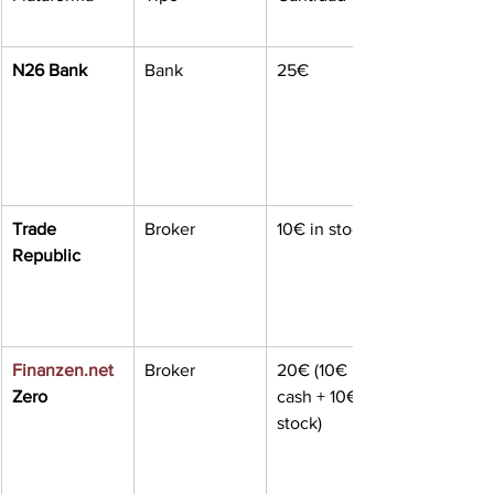
N26 Bank
Bank
25€
Trade 
Broker
10€ in stock
Republic
Finanzen.net
Broker
20€ (10€ 
Zero
cash + 10€ 
stock)